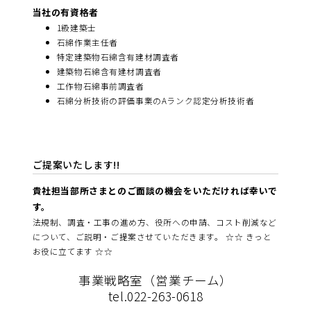
当社の有資格者
1級建築士
石綿作業主任者
特定建築物石綿含有建材調査者
建築物石綿含有建材調査者
工作物石綿事前調査者
石綿分析技術の評価事業のAランク認定分析技術者
ご提案いたします!!
貴社担当部所さまとのご面談の機会をいただければ幸いで
す。
法規制、調査・工事の進め方、役所への申請、コスト削減など
について、ご説明・ご提案させていただきます。 ☆☆ きっと
お役に立てます ☆☆
事業戦略室（営業チーム）
tel.022-263-0618