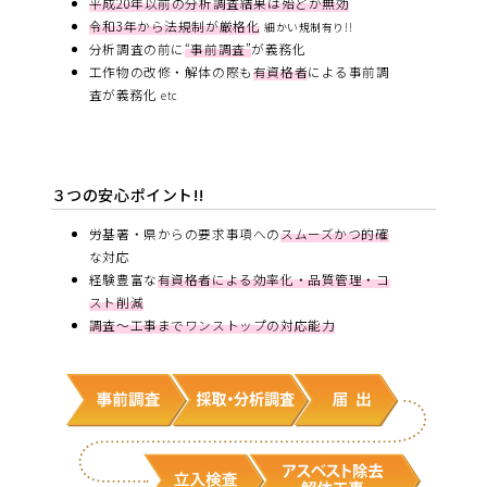
平成20年以前の分析調査結果は殆どが無効
令和3年から法規制が厳格化
細かい規制有り!!
分析調査の前に
“事前調査”
が義務化
工作物の改修・解体の際も
有資格者
による事前調
査が義務化
etc
３つの安心ポイント!!
労基署・県からの要求事項への
スムーズかつ的確
な対応
経験豊富な
有資格者による効率化・品質管理・コ
スト削減
調査～工事までワンストップの対応能力