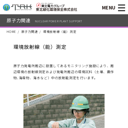
MENU
原子力関連
NUCLEAR POWER PLANT SUPPORT
HOME
原子力関連
環境放射線（能）測定
環境放射線（能）測定
原子力発電所周辺に設置してあるモニタリング施設により、周
辺環境の放射線測定および発電所周辺の環境試料（土壌、農作
物､海産物、海水など）中の放射能測定を行います。