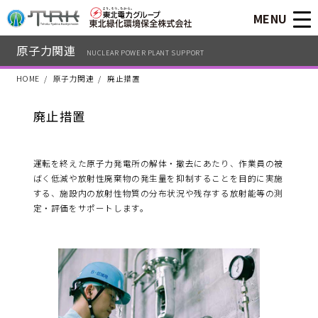
MENU
原子力関連
NUCLEAR POWER PLANT SUPPORT
HOME
原子力関連
廃止措置
廃止措置
運転を終えた原子力発電所の解体・撤去にあたり、作業員の被
ばく低減や放射性廃棄物の発生量を抑制することを目的に実施
する、施設内の放射性物質の分布状況や残存する放射能等の測
定・評価をサポートします。