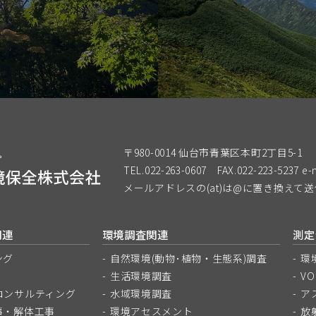
〒980-0014 仙台市青葉区本町2丁目5-1
TEL.022-263-0607
FAX.022-223-5237
e-
メールアドレスの(at)は@に置き換えて
関連
環境調査関連
測定
ング
自然環境(動物･植物・生態系)調査
環
生活環境調査
V
コンサルティング
水域環境調査
ア
事・解体工事
環境アセスメント
放