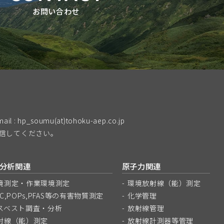
お問い合わせ
mail : hp_soumu(at)tohoku-aep.co.jp
送信してください。
分析関連
原子力関連
境測定・作業環境測定
環境放射線（能）測定
OC,POPs,PFAS等の有害物質測定
化学管理
スベスト調査・分析
放射線管理
射線（能）測定
放射線計測器等管理