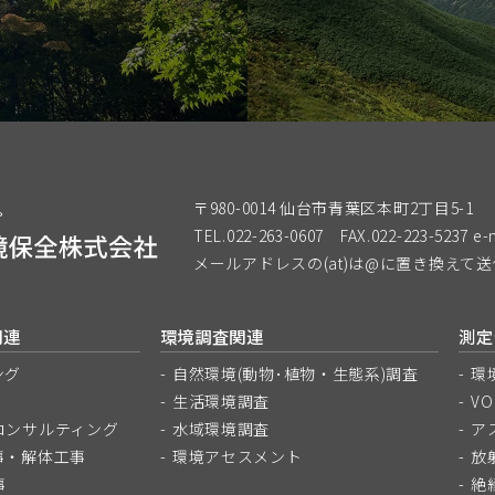
〒980-0014 仙台市青葉区本町2丁目5-1
TEL.022-263-0607
FAX.022-223-5237
e-
メールアドレスの(at)は@に置き換えて
関連
環境調査関連
測定
ング
自然環境(動物･植物・生態系)調査
環
生活環境調査
V
コンサルティング
水域環境調査
ア
事・解体工事
環境アセスメント
放
事
絶