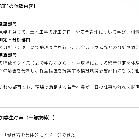
部門の体験内容】
建設部門
見学を通じて、土木工事の施工フローや安全管理について学び、測
測定・分析部門
の分析センターにて施設見学を行い、塩化カリウムなどの分析や放
調査部門
の特徴をクイズ形式で学びながら、生活環境における騒音測定を体
への影響を分析し、保全措置を提案する模擬環境影響評価にも取り
れの部門でも、現場で活躍する若手社員が一日の仕事の流れを説明
。
加学生の声（一部抜粋）】
「働き方を具体的にイメージできた」