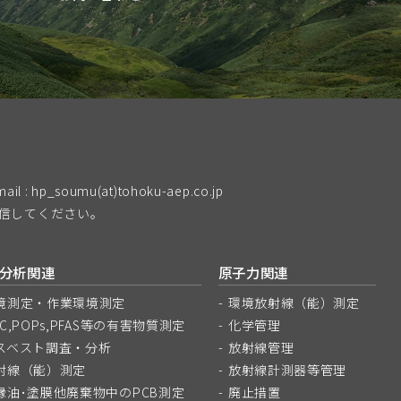
mail : hp_soumu(at)tohoku-aep.co.jp
送信してください。
分析関連
原子力関連
境測定・作業環境測定
環境放射線（能）測定
OC,POPs,PFAS等の有害物質測定
化学管理
スベスト調査・分析
放射線管理
射線（能）測定
放射線計測器等管理
縁油･塗膜他廃棄物中のPCB測定
廃止措置