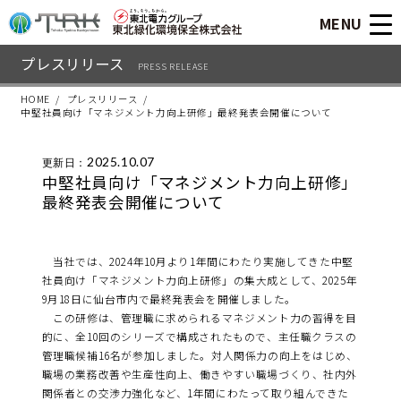
MENU
プレスリリース
PRESS RELEASE
HOME
プレスリリース
中堅社員向け「マネジメント力向上研修」最終発表会開催について
2025.10.07
更新日：
中堅社員向け「マネジメント力向上研修」
最終発表会開催について
当社では、2024年10月より1年間にわたり実施してきた中堅
社員向け「マネジメント力向上研修」の集大成として、2025年
9月18日に仙台市内で最終発表会を開催しました。
この研修は、管理職に求められるマネジメント力の習得を目
的に、全10回のシリーズで構成されたもので、主任職クラスの
管理職候補16名が参加しました。対人関係力の向上をはじめ、
職場の業務改善や生産性向上、働きやすい職場づくり、社内外
関係者との交渉力強化など、1年間にわたって取り組んできた