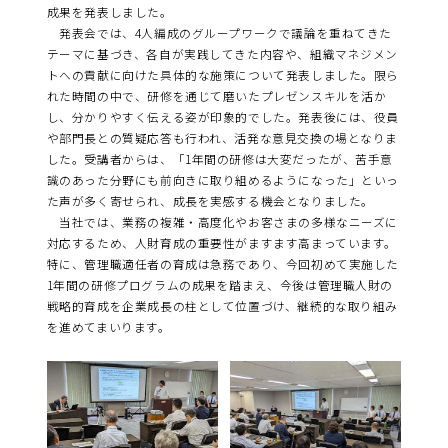
成果を発表しました。
発表会では、4人編成のグループワークで議論を重ねてきた
テーマに基づき、各自が実践してきた内容や、組織マネジメン
トへの貢献に向けた具体的な施策について発表しました。限ら
れた時間の中で、研修を通じて磨いたプレゼンスキルを活か
し、分かりやすく伝える姿が印象的でした。発表後には、役員
や部門長との質疑応答も行われ、活発な意見交換の場となりま
した。受講者からは、「1年間の研修は大変だったが、苦手意
識のあった分野にも前向きに取り組めるようになった」といっ
た声が多く寄せられ、成長を実感する機会となりました。
当社では、業務の複雑・高度化やお客さまの多様なニーズに
対応するため、人財育成の重要性がますます高まっています。
特に、管理職適任者の育成は急務であり、今回初めて実施した
1年間の研修プログラムの成果を踏まえ、今後は管理職人財の
戦略的育成を企業成長の柱として位置づけ、継続的な取り組み
を進めてまいります。